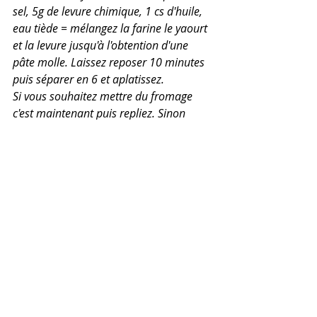
sel, 5g de levure chimique, 1 cs d'huile, 
eau tiède = mélangez la farine le yaourt 
et la levure jusqu'à l'obtention d'une 
pâte molle. Laissez reposer 10 minutes 
puis séparer en 6 et aplatissez.
Si vous souhaitez mettre du fromage 
c'est maintenant puis repliez. Sinon 
placez les galettes dans la poêle bien 
chaude 
SANS
 matière grasse et faites 
cuire 3 minutes sur chaque face.
Posts récents
Voir tout