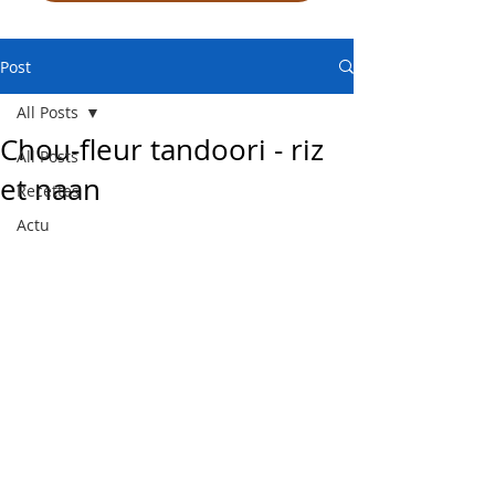
Post
All Posts
Chou-fleur tandoori - riz
All Posts
et naan
Recettes
Actu