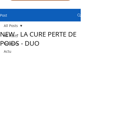
Post
All Posts
NEW - LA CURE PERTE DE
All Posts
POIDS - DUO
Recettes
Actu