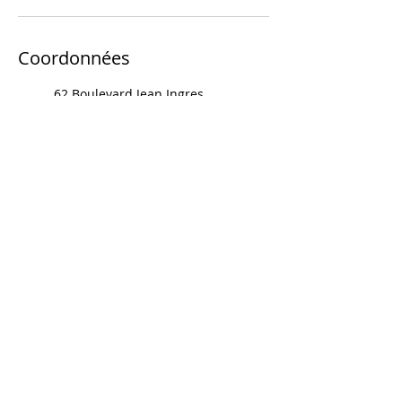
Coordonnées
62 Boulevard Jean Ingres,
Nantes, France
06 75 46 64 55
severine@desaison.net
23 Rue des Dervallières,
Nantes, France
06 75 46 64 55
severine@desaison.net
JE PRENDS RDV