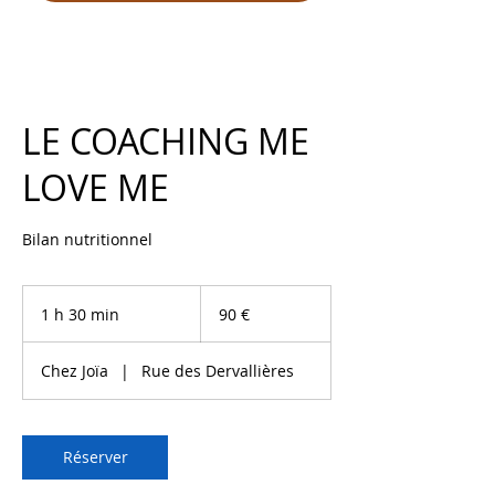
LE COACHING ME
LOVE ME
Bilan nutritionnel
90
euros
1 h 30 min
1
90 €
3
0
Chez Joïa
|
Rue des Dervallières
m
i
n
Réserver