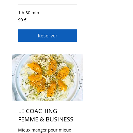
1 h 30 min
90
90 €
euros
Réserver
LE COACHING
FEMME & BUSINESS
Mieux manger pour mieux