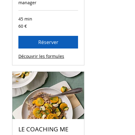
manager
45 min
60
60 €
euros
Réserver
Découvrir les formules
LE COACHING ME