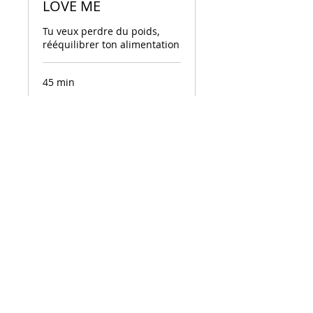
LOVE ME
Tu veux perdre du poids,
rééquilibrer ton alimentation
45 min
60
60 €
euros
Réserver