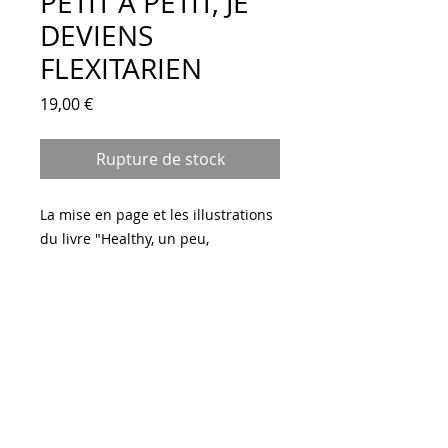
PETIT À PETIT, JE
DEVIENS
FLEXITARIEN
Prix
19,00 €
Rupture de stock
La mise en page et les illustrations
du livre "Healthy, un peu,
beaucoup, à la folie." ont été
revisitées par la maison d'édition
Kiwi, mais les recettes et les photos
restent les mêmes.
Attention !!!
Pas d'achat à partir de ce site mais
possibilité de le commander sur le
site de la Fnac ou Amazon ou