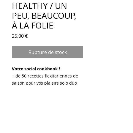
HEALTHY / UN
PEU, BEAUCOUP,
À LA FOLIE
Prix
25,00 €
Rupture de stock
Votre social cookbook !
+ de 50 recettes flexitariennes de
saison pour vos plaisirs solo duo
entre copains ou en famille
+ 60 photos et illustrations de plats
sains et faciles à réaliser, pour
votre bien-être et celui de la
planète
Conseils et astuces - nutrition,
produits, carnet de shopping