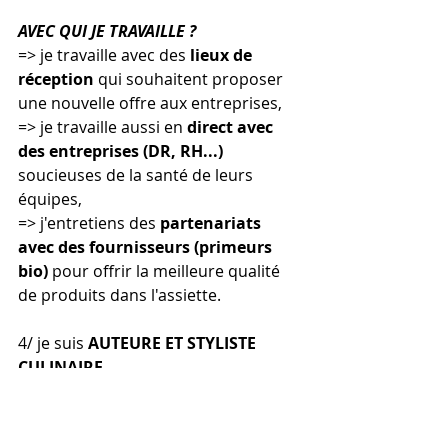
AVEC QUI JE TRAVAILLE ?
=> je travaille avec des 
lieux de 
réception
 qui souhaitent proposer 
une nouvelle offre aux entreprises,
=> je travaille aussi en 
direct avec 
des entreprises (DR, RH...) 
soucieuses de la santé de leurs 
équipes, 
=> j'entretiens des 
partenariats 
avec des fournisseurs (primeurs 
bio)
 pour offrir la meilleure qualité 
de produits dans l'assiette.
4/ je suis 
AUTEURE ET STYLISTE 
CULINAIRE
=> je créé des recettes et les mets en 
scène pour la presse et les maisons 
d'édition (
livres de cuisine
)