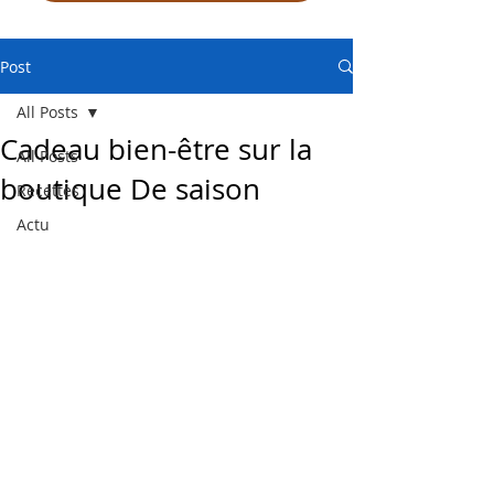
Post
All Posts
Cadeau bien-être sur la
All Posts
boutique De saison
Recettes
Actu